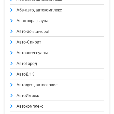
Абв-авто, автокомплекс
Авантюра, сауна
Авто-ас-stavropol
Авто-Спирит
Автоаксессуары
АвтоГород
АвтоДНК
Автодуэт, автосервис
АвтоИмидж
Автокомплекс