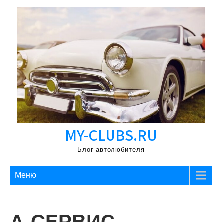
Перейти
к
содержимому
MY-CLUBS.RU
Блог автолюбителя
Меню
А-СЕРВИС,