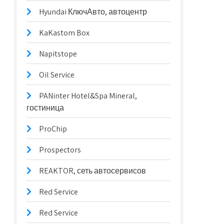
Hyundai КлючАвто, автоцентр
KaKastom Box
Napitstope
Oil Service
PANinter Hotel&Spa Mineral,
гостиница
ProChip
Prospectors
REAKTOR, сеть автосервисов
Red Service
Red Service