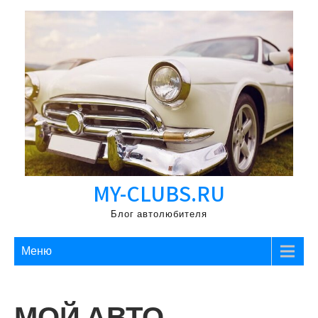
Перейти
к
содержимому
MY-CLUBS.RU
Блог автолюбителя
Меню
МОЙ АВТО,