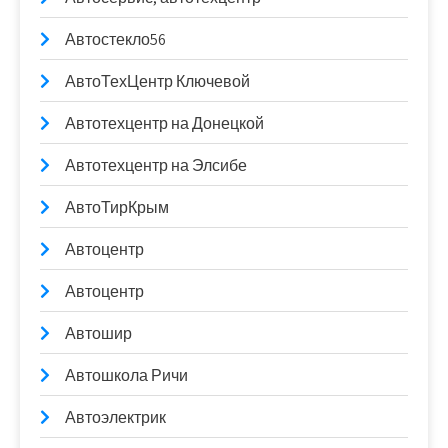
Автостекло56
АвтоТехЦентр Ключевой
Автотехцентр на Донецкой
Автотехцентр на Элсибе
АвтоТирКрым
Автоцентр
Автоцентр
Автошир
Автошкола Ричи
Автоэлектрик