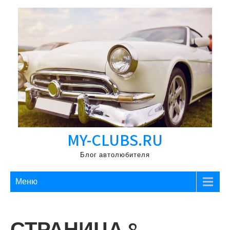
Перейти
к
содержимому
MY-CLUBS.RU
Блог автолюбителя
Меню
СТРАНИЦА 8