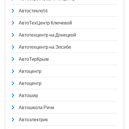
Автостекло56
АвтоТехЦентр Ключевой
Автотехцентр на Донецкой
Автотехцентр на Элсибе
АвтоТирКрым
Автоцентр
Автоцентр
Автошир
Автошкола Ричи
Автоэлектрик