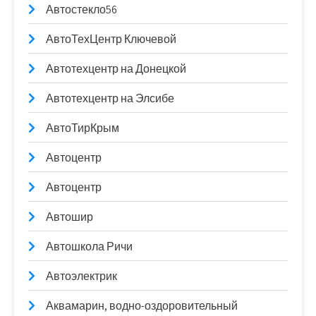
Автостекло56
АвтоТехЦентр Ключевой
Автотехцентр на Донецкой
Автотехцентр на Элсибе
АвтоТирКрым
Автоцентр
Автоцентр
Автошир
Автошкола Ричи
Автоэлектрик
Аквамарин, водно-оздоровительный