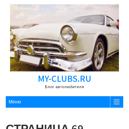
Перейти
к
содержимому
MY-CLUBS.RU
Блог автолюбителя
Меню
СТРАНИЦА 69