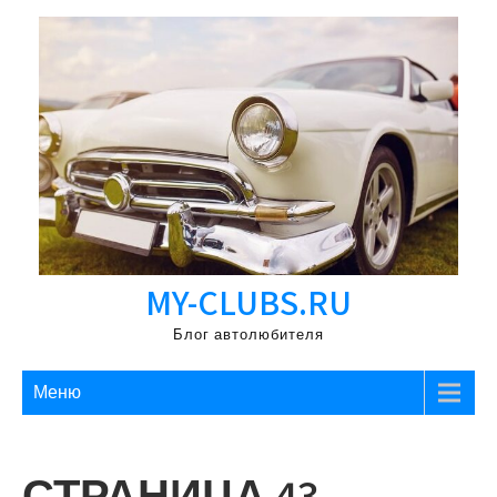
Перейти
к
содержимому
MY-CLUBS.RU
Блог автолюбителя
Меню
СТРАНИЦА 43