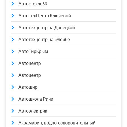
Автостекло56
АвтоТехЦентр Ключевой
Автотехцентр на Донецкой
Автотехцентр на Элсибе
АвтоТирКрым
Автоцентр
Автоцентр
Автошир
Автошкола Ричи
Автоэлектрик
Аквамарин, водно-оздоровительный