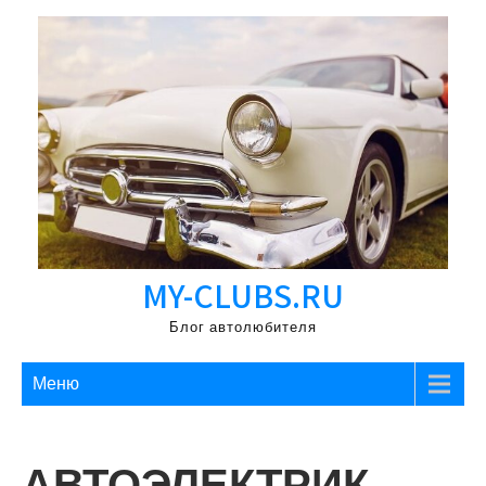
Перейти
к
содержимому
MY-CLUBS.RU
Блог автолюбителя
Меню
АВТОЭЛЕКТРИК