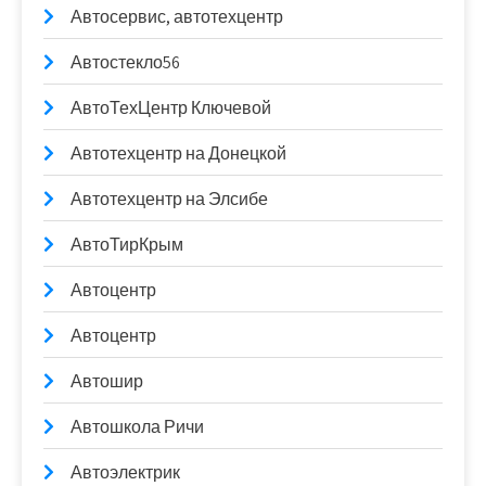
Автосервис, автотехцентр
Автостекло56
АвтоТехЦентр Ключевой
Автотехцентр на Донецкой
Автотехцентр на Элсибе
АвтоТирКрым
Автоцентр
Автоцентр
Автошир
Автошкола Ричи
Автоэлектрик