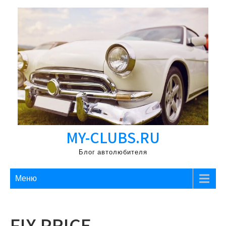
Перейти
к
содержимому
MY-CLUBS.RU
Блог автолюбителя
Меню
FIX PRICE