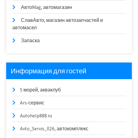
АвтоMag, автомагазин
СлавАвто, магазин автозапчастей и
автомасел
Запаска
Информация для гостей
5 морей, акваклуб
Ars-сервис
Autohelp888.ru
Avto_Servis_026, автокомплекс