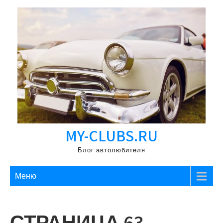
Перейти
к
содержимому
MY-CLUBS.RU
Блог автолюбителя
Меню
СТРАНИЦА 63