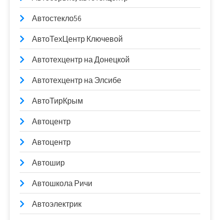
Автостекло56
АвтоТехЦентр Ключевой
Автотехцентр на Донецкой
Автотехцентр на Элсибе
АвтоТирКрым
Автоцентр
Автоцентр
Автошир
Автошкола Ричи
Автоэлектрик