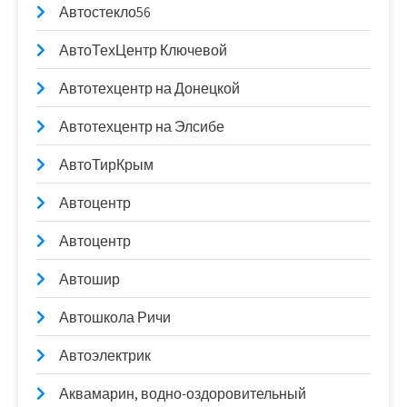
Автостекло56
АвтоТехЦентр Ключевой
Автотехцентр на Донецкой
Автотехцентр на Элсибе
АвтоТирКрым
Автоцентр
Автоцентр
Автошир
Автошкола Ричи
Автоэлектрик
Аквамарин, водно-оздоровительный