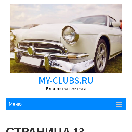
Перейти
к
содержимому
MY-CLUBS.RU
Блог автолюбителя
Меню
СТРАНИЦА 13