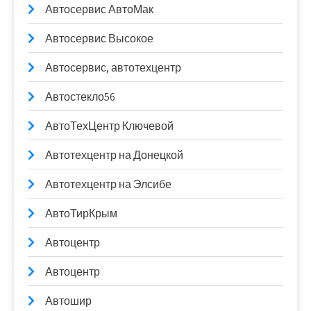
Автосервис АвтоМак
Автосервис Высокое
Автосервис, автотехцентр
Автостекло56
АвтоТехЦентр Ключевой
Автотехцентр на Донецкой
Автотехцентр на Элсибе
АвтоТирКрым
Автоцентр
Автоцентр
Автошир