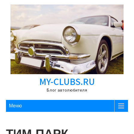
Перейти
к
содержимому
MY-CLUBS.RU
Блог автолюбителя
Меню
ТИМ-ПАРК,