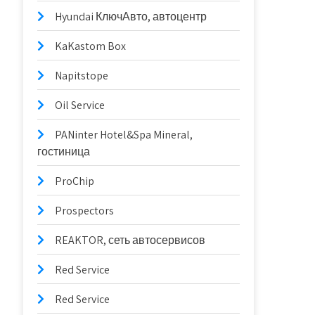
Hyundai КлючАвто, автоцентр
KaKastom Box
Napitstope
Oil Service
PANinter Hotel&Spa Mineral,
гостиница
ProChip
Prospectors
REAKTOR, сеть автосервисов
Red Service
Red Service