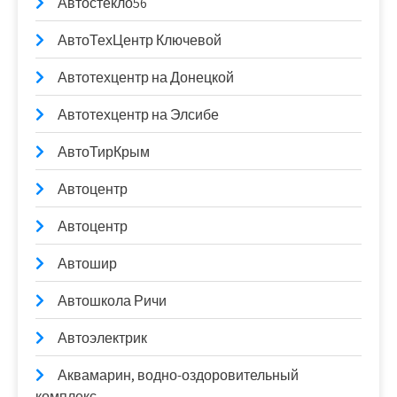
Автостекло56
АвтоТехЦентр Ключевой
Автотехцентр на Донецкой
Автотехцентр на Элсибе
АвтоТирКрым
Автоцентр
Автоцентр
Автошир
Автошкола Ричи
Автоэлектрик
Аквамарин, водно-оздоровительный
комплекс