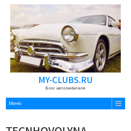
Перейти
к
содержимому
MY-CLUBS.RU
Блог автолюбителя
Меню
TECNHOVOLYNA