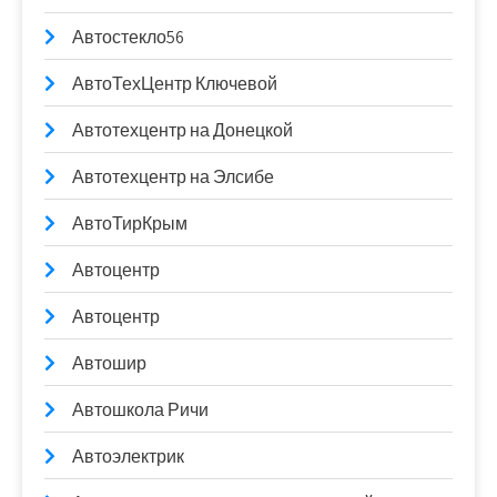
Автостекло56
АвтоТехЦентр Ключевой
Автотехцентр на Донецкой
Автотехцентр на Элсибе
АвтоТирКрым
Автоцентр
Автоцентр
Автошир
Автошкола Ричи
Автоэлектрик