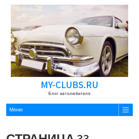
Перейти
к
содержимому
MY-CLUBS.RU
Блог автолюбителя
Меню
СТРАНИЦА 33