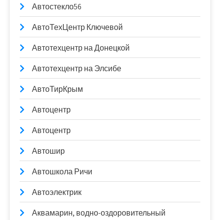
Автостекло56
АвтоТехЦентр Ключевой
Автотехцентр на Донецкой
Автотехцентр на Элсибе
АвтоТирКрым
Автоцентр
Автоцентр
Автошир
Автошкола Ричи
Автоэлектрик
Аквамарин, водно-оздоровительный