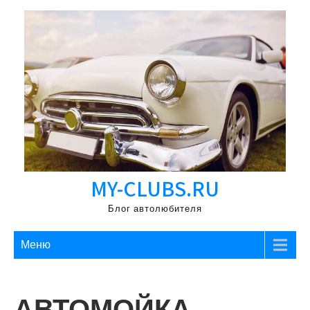
Перейти
к
содержимому
MY-CLUBS.RU
Блог автолюбителя
Меню
АВТОМОЙКА,