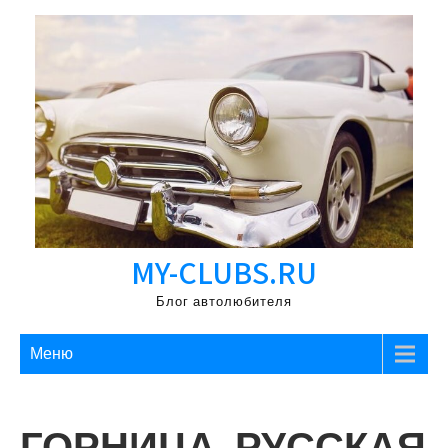
Перейти
к
содержимому
MY-CLUBS.RU
Блог автолюбителя
Меню
ГОРНИЦА, РУССКАЯ