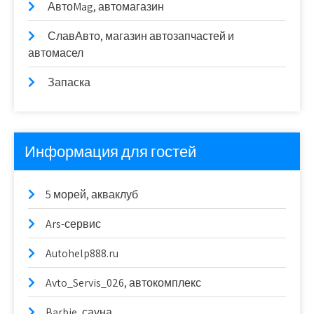
АвтоMag, автомагазин
СлавАвто, магазин автозапчастей и
автомасел
Запаска
Информация для гостей
5 морей, акваклуб
Ars-сервис
Autohelp888.ru
Avto_Servis_026, автокомплекс
Barbie, сауна