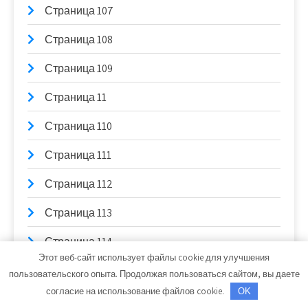
Страница 107
Страница 108
Страница 109
Страница 11
Страница 110
Страница 111
Страница 112
Страница 113
Страница 114
Этот веб-сайт использует файлы cookie для улучшения
Страница 115
пользовательского опыта. Продолжая пользоваться сайтом, вы даете
согласие на использование файлов cookie.
OK
Страница 116