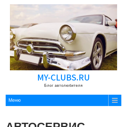
Перейти
к
содержимому
MY-CLUBS.RU
Блог автолюбителя
Меню
АВТОСЕРВИС