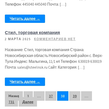
Телефон: 445040 445040 Почта: […]
Читать далее →
Стил, торговая компания
2 МАРТА 2025
КОММЕНТАРИЕВ НЕТ
Название: Стил, торговая компания Страна:
Новосибирская область Новосибирский район с. Верх-
Тула Индекс: Малыгина, 11/1 к4 Телефон: 630019 630019
Почта: sales@steelnsk.ru Cайт: Категория: […]
Читать далее →
Пагинация
Назад
1
…
37
38
39
…
731
Далее
записей