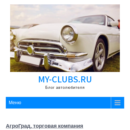
Перейти
к
содержимому
MY-CLUBS.RU
Блог автолюбителя
Меню
АгроГрад, торговая компания