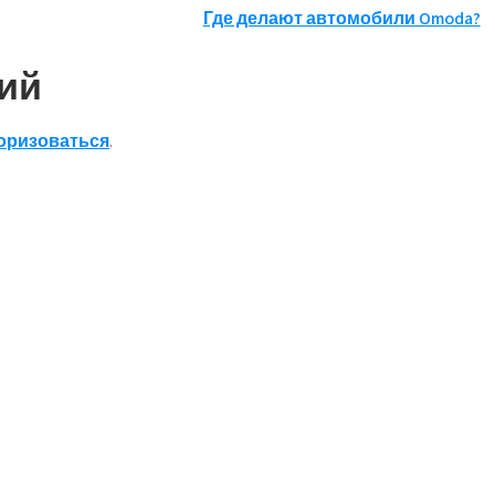
Где делают автомобили Omoda?
ий
оризоваться
.