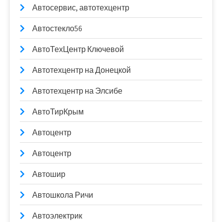
Автосервис, автотехцентр
Автостекло56
АвтоТехЦентр Ключевой
Автотехцентр на Донецкой
Автотехцентр на Элсибе
АвтоТирКрым
Автоцентр
Автоцентр
Автошир
Автошкола Ричи
Автоэлектрик