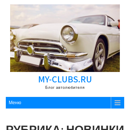
Перейти
к
содержимому
MY-CLUBS.RU
Блог автолюбителя
Меню
РУБРИКА:
НОВИНКИ