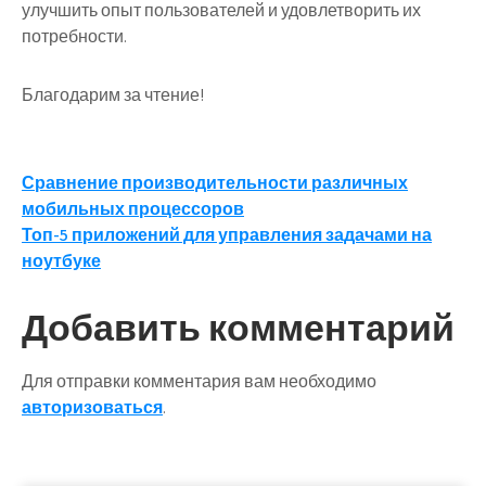
улучшить опыт пользователей и удовлетворить их
потребности.
Благодарим за чтение!
Навигация
Сравнение производительности различных
мобильных процессоров
по
Топ-5 приложений для управления задачами на
записям
ноутбуке
Добавить комментарий
Для отправки комментария вам необходимо
авторизоваться
.