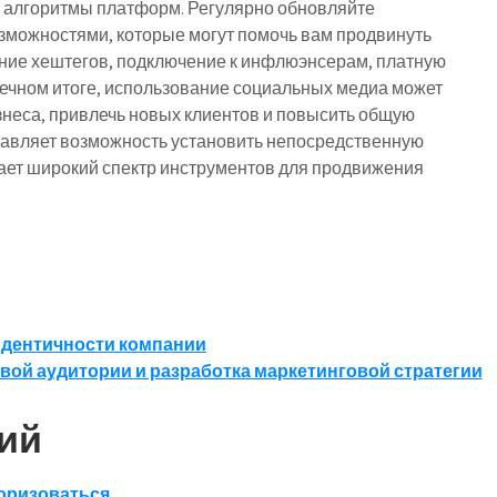
и алгоритмы платформ. Регулярно обновляйте
зможностями, которые могут помочь вам продвинуть
вание хештегов, подключение к инфлюэнсерам, платную
нечном итоге, использование социальных медиа может
знеса, привлечь новых клиентов и повысить общую
тавляет возможность установить непосредственную
гает широкий спектр инструментов для продвижения
идентичности компании
вой аудитории и разработка маркетинговой стратегии
ий
оризоваться
.