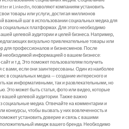
itter и LinkedIn, позволяют компаниям установить
свои товары или услуги, достигая миллионов
ый важный шаг в использовании социальных медиа для
а социальных платформах. Для этого необходимо
ашей целевой аудитории и целей бизнеса. Например,
предлагающих визуально привлекательные товары или
ыбор для профессионалов и бизнесменов. После
ей необходимой информацией о вашем бизнесе:
сайт и т.д. Это поможет пользователям получить
 с вами, если они заинтересованы. Один из наиболее
ес в социальных медиа — создание интересного и
ыть как информативными, так и развлекательными, но
ю. Это может быть статья, фото или видео, которые
у вашей целевой аудитории. Также важно
з социальные медиа. Отвечайте на комментарии и
и конкурсы, чтобы вызвать у них вовлеченность и
поможет установить доверие и связь с вашими
ь положительный имидж вашего бренда. Необходимо