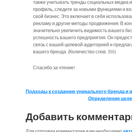
также учитывать тренды социальных медиа 
профиль, следите за новыми функциями и во
свой бизнес. Это включает в себя использо
рекламу и другие методы продвижения. В ко
значительно увеличить видимость вашего би
успешность вашего предприятия. Он предос
связь с вашей целевой аудиторией и предла
вашего бренда. (Количество слов: 350)
Спасибо за чтение!
Навигация
Подходы к созданию уникального бренда и 
Определение целе
по
записям
Добавить комментар
Для отправки комментария вам необходимо
авт