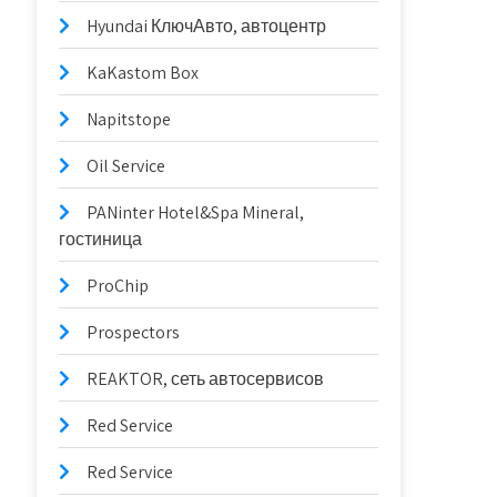
Hyundai КлючАвто, автоцентр
KaKastom Box
Napitstope
Oil Service
PANinter Hotel&Spa Mineral,
гостиница
ProChip
Prospectors
REAKTOR, сеть автосервисов
Red Service
Red Service