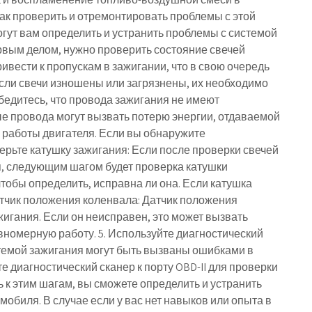
как проверить и отремонтировать проблемы с этой
огут вам определить и устранить проблемы с системой
ервым делом, нужно проверить состояние свечей
ивести к пропускам в зажигании, что в свою очередь
сли свечи изношены или загрязнены, их необходимо
Убедитесь, что провода зажигания не имеют
е провода могут вызвать потерю энергии, отдаваемой
 работы двигателя. Если вы обнаружите
ерьте катушку зажигания: Если после проверки свечей
, следующим шагом будет проверка катушки
чтобы определить, исправна ли она. Если катушка
датчик положения коленвала: Датчик положения
игания. Если он неисправен, это может вызвать
вномерную работу. 5. Используйте диагностический
стемой зажигания могут быть вызваны ошибками в
 диагностический сканер к порту OBD-II для проверки
к этим шагам, вы сможете определить и устранить
обиля. В случае если у вас нет навыков или опыта в