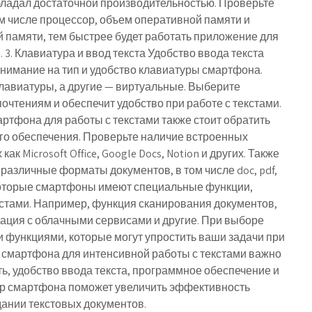
бладал достаточной производительностью. Проверьте
м числе процессор, объем оперативной памяти и
 памяти, тем быстрее будет работать приложение для
 3. Клавиатура и ввод текста Удобство ввода текста
внимание на тип и удобство клавиатуры смартфона.
лавиатуры, а другие — виртуальные. Выберите
очтениям и обеспечит удобство при работе с текстами.
ртфона для работы с текстами также стоит обратить
го обеспечения. Проверьте наличие встроенных
к Microsoft Office, Google Docs, Notion и других. Также
различные форматы документов, в том числе doc, pdf,
екоторые смартфоны имеют специальные функции,
кстами. Например, функция сканирования документов,
ация с облачными сервисами и другие. При выборе
и функциями, которые могут упростить ваши задачи при
е смартфона для интенсивной работы с текстами важно
ь, удобство ввода текста, программное обеспечение и
р смартфона поможет увеличить эффективность
дании текстовых документов.