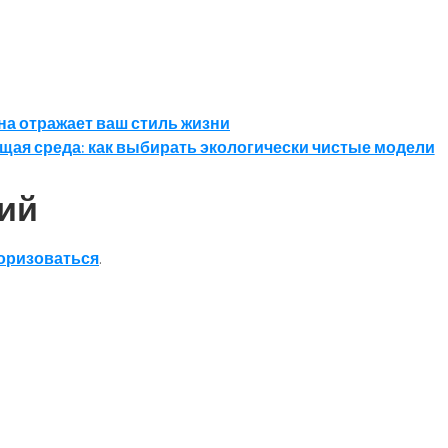
на отражает ваш стиль жизни
ая среда: как выбирать экологически чистые модели
ий
оризоваться
.