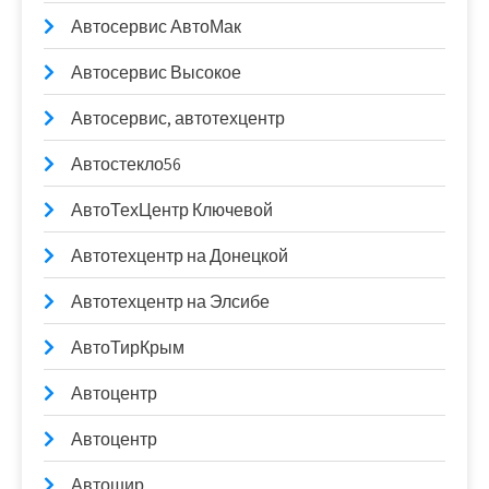
Автосервис АвтоМак
Автосервис Высокое
Автосервис, автотехцентр
Автостекло56
АвтоТехЦентр Ключевой
Автотехцентр на Донецкой
Автотехцентр на Элсибе
АвтоТирКрым
Автоцентр
Автоцентр
Автошир