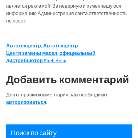
является рекламой! За неверную и изменившуюся
информацию Администрация сайта ответственность
не несет.
Навигация
Автотехцентр, Автотехцентр
Центр замены масел, официальный
по
дистрибьютор Shell Helix
записям
Добавить комментарий
Для отправки комментария вам необходимо
авторизоваться
.
Поиск по сайту