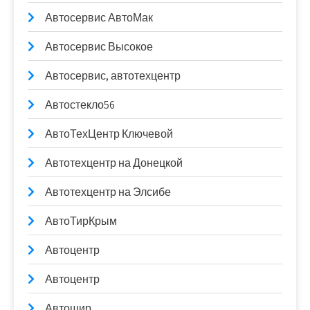
Автосервис АвтоМак
Автосервис Высокое
Автосервис, автотехцентр
Автостекло56
АвтоТехЦентр Ключевой
Автотехцентр на Донецкой
Автотехцентр на Элсибе
АвтоТирКрым
Автоцентр
Автоцентр
Автошир