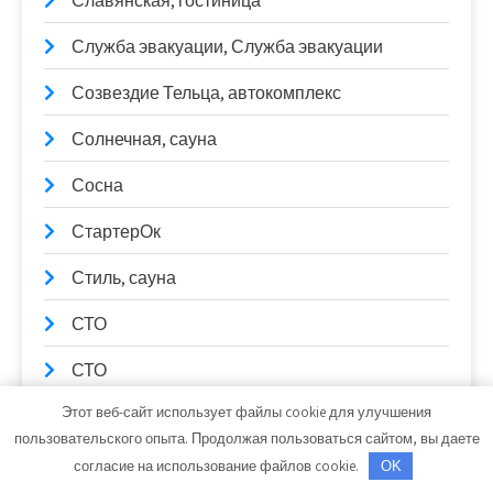
Славянская, гостиница
Служба эвакуации, Служба эвакуации
Созвездие Тельца, автокомплекс
Солнечная, сауна
Сосна
СтартерОк
Стиль, сауна
СТО
СТО
Этот веб-сайт использует файлы cookie для улучшения
СТО K1- Auto
пользовательского опыта. Продолжая пользоваться сайтом, вы даете
СТО Градиент
согласие на использование файлов cookie.
OK