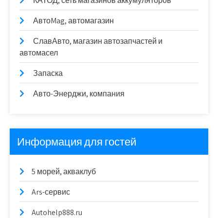
КАТОД, сеть магазинов аккумуляторов
АвтоMag, автомагазин
СлавАвто, магазин автозапчастей и
автомасел
Запаска
Авто-Энерджи, компания
Информация для гостей
5 морей, акваклуб
Ars-сервис
Autohelp888.ru