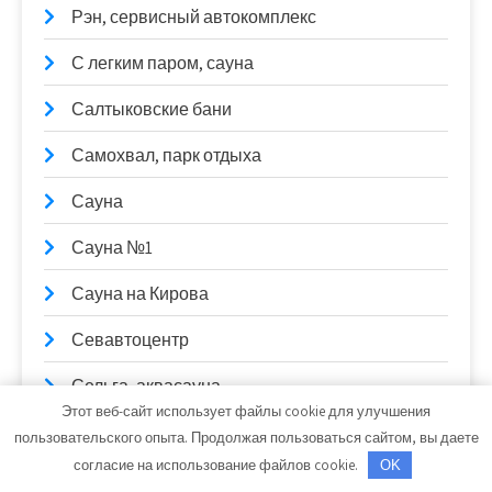
Рэн, сервисный автокомплекс
С легким паром, сауна
Салтыковские бани
Самохвал, парк отдыха
Сауна
Сауна №1
Сауна на Кирова
Севавтоцентр
Сельга, аквасауна
Этот веб-сайт использует файлы cookie для улучшения
Сельмашевские бани, банный комплекс
пользовательского опыта. Продолжая пользоваться сайтом, вы даете
согласие на использование файлов cookie.
OK
Сибирячка, банное хозяйство