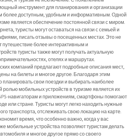
мощный инструмент для планирования и организации
изм более доступным, удобным и информативным. Одной
изме является обеспечение постоянной связи с миром.
ета, туристы могут оставаться на связи с семьей и
афиями, писать отзывы о посещенных местах. Это не
ает путешествие более интерактивным и
ойств туристы также могут получать актуальную
опримечательностях, отелях и маршрутах.
ских компаний предлагают подробные описания мест,
ены на билеты и многое другое. Благодаря этим
о планировать свои поездки и выбирать наиболее
 ролью мобильных устройств в туризме является их
GPS-навигаторам и приложениям, смартфоны помогают
де или стране. Туристы могут легко находить нужные
го транспорта, отслеживать свою локацию на карте.
ономит время, что особенно важно, когда у вас
кже мобильные устройства позволяют туристам делать
втомобиля и многое другое прямо со своего