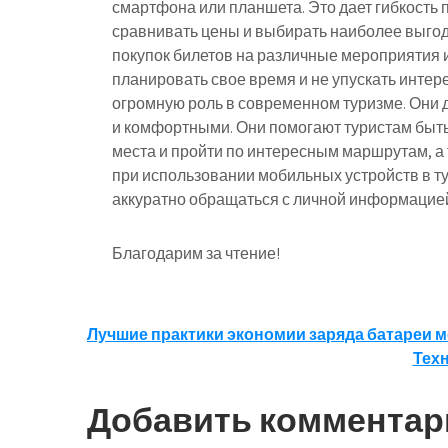
смартфона или планшета. Это дает гибкость 
сравнивать цены и выбирать наиболее выгод
покупок билетов на различные мероприятия 
планировать свое время и не упускать инте
огромную роль в современном туризме. Они
и комфортными. Они помогают туристам быть
места и пройти по интересным маршрутам, а т
при использовании мобильных устройств в т
аккуратно обращаться с личной информацией
Благодарим за чтение!
Навигация
Лучшие практики экономии заряда батареи 
Тех
по
записям
Добавить комментар