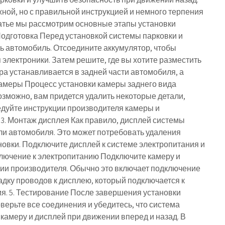
жной, но с правильной инструкцией и немного терпения
татье мы рассмотрим основные этапы установки
 Подготовка Перед установкой системы парковки и
ь автомобиль. Отсоедините аккумулятор, чтобы
электроники. Затем решите, где вы хотите разместить
ра устанавливается в задней части автомобиля, а
 камеры Процесс установки камеры заднего вида
озможно, вам придется удалить некоторые детали,
ледуйте инструкции производителя камеры и
3. Монтаж дисплея Как правило, дисплей системы
ли автомобиля. Это может потребовать удаления
ановки. Подключите дисплей к системе электропитания и
дключение к электропитанию Подключите камеру и
ции производителя. Обычно это включает подключение
дку проводов к дисплею, который подключается к
я. 5. Тестирование После завершения установки
верьте все соединения и убедитесь, что система
 камеру и дисплей при движении вперед и назад. В