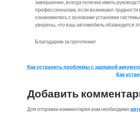
завершение, всегда полезно иметь руководст
профессионалам, если возникают трудности и
ознакомились с основами установки системы 
уверены, что ваш автомобиль обзаведется эт
Благодарим за прочтение!
Навигация
Как устранить проблемы с зарядкой аккуму
Как уста
по
записям
Добавить комментар
Для отправки комментария вам необходимо
авт