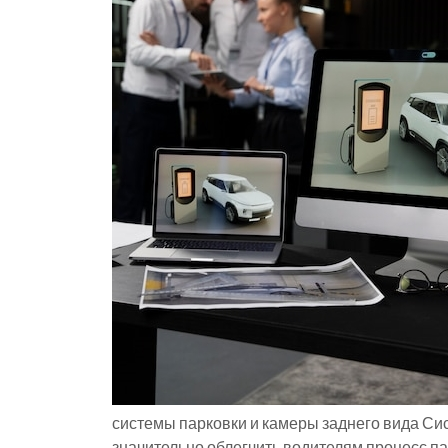
системы парковки и камеры заднего вида Си
значительно облегчить водителям процесс па