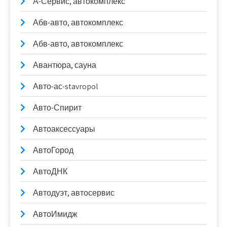
А-Сервис, автокомплекс
Абв-авто, автокомплекс
Абв-авто, автокомплекс
Авантюра, сауна
Авто-ас-stavropol
Авто-Спирит
Автоаксессуары
АвтоГород
АвтоДНК
Автодуэт, автосервис
АвтоИмидж