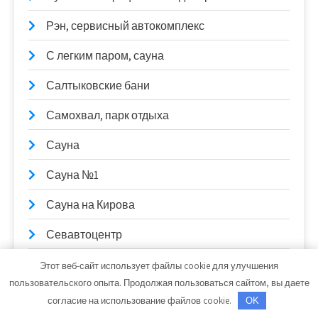
Рэн, сервисный автокомплекс
С легким паром, сауна
Салтыковские бани
Самохвал, парк отдыха
Сауна
Сауна №1
Сауна на Кирова
Севавтоцентр
Сельга, аквасауна
Этот веб-сайт использует файлы cookie для улучшения
пользовательского опыта. Продолжая пользоваться сайтом, вы даете
Сельмашевские бани, банный комплекс
согласие на использование файлов cookie.
OK