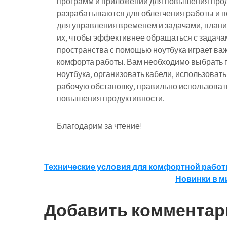
программ и приложений для повышения прод
разрабатываются для облегчения работы и 
для управления временем и задачами, планир
их, чтобы эффективнее обращаться с задача
пространства с помощью ноутбука играет ва
комфорта работы. Вам необходимо выбрать п
ноутбука, организовать кабели, использоват
рабочую обстановку, правильно использоват
повышения продуктивности.
Благодарим за чтение!
Навигация
Технические условия для комфортной работ
Новинки в м
по
записям
Добавить комментар