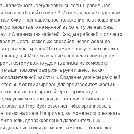
еть возможность регулировки высоты. Правильная
я мышц и болей в спине. 2. Использование подставки
на ноутбуке — неправильное положение по отношению к
ет установить его на нужной высоте и угле наклона,
ну. 3. Организация кабелей: Каждый рабочий стол часто
справить, есть несколько способов: использование
и проводок-скрепок. Это поможет визуально очистить
 проводов. 4. Использование внешней клавиатуры и
ром, поэтому важно уделять внимание комфорту
 мыши поможет разгрузить руки и шею, так как
продолжительной работы. 5. Создание удобной рабочей
й стол был оптимизирован для производительности и
но использовать органайзеры, корзины для
регулируемым светом для достижения оптимального
странства: Ноутбук позволяет гибко организовать
не только на столе. Например, вы можете использовать
или панели, для закрепления дополнительных
 для записок или доски для заметок. 7. Установка