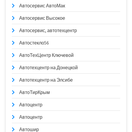
Автосервис АвтоМак
Автосервис Высокое
Автосервис, автотехцентр
Автостекло56
АвтоТехЦентр Ключевой
Автотехцентр на Донецкой
Автотехцентр на Элсибе
АвтоТирКрым
Автоцентр
Автоцентр
Автошир